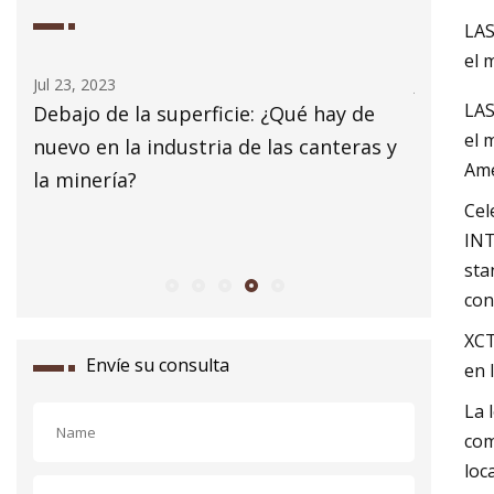
LAS
el 
Jul 25, 2023
Jul
LAS
hay de
XCMG Machinery lanza nuevos
Mu
el 
nteras y
productos de equipos de minería,
Amé
ampliando el alcance de la aplicación
Cel
para cubrir el ciclo completo de las
INT
operaciones mineras
sta
con
XCT
Envíe su consulta
en 
La 
com
loc