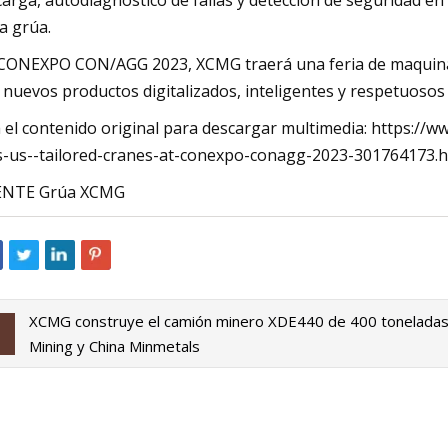
carga, autodiagnóstico de fallas y detección de seguridad e
la grúa.
CONEXPO CON/AGG 2023, XCMG traerá una feria de maquinaria
 nuevos productos digitalizados, inteligentes y respetuosos
 el contenido original para descargar multimedia: https:/
s-us--tailored-cranes-at-conexpo-conagg-2023-301764173.h
ENTE Grúa XCMG
XCMG construye el camión minero XDE440 de 400 toneladas 
Mining y China Minmetals