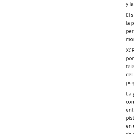
y l
El 
la 
per
mon
XCR
por
tel
del
peq
La 
con
ent
pis
en 