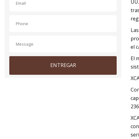
UU.
tra
reg
Las
pro
el 
El 
ENTREGAR
sis
XCA
Con
cap
236
XCA
con
ser