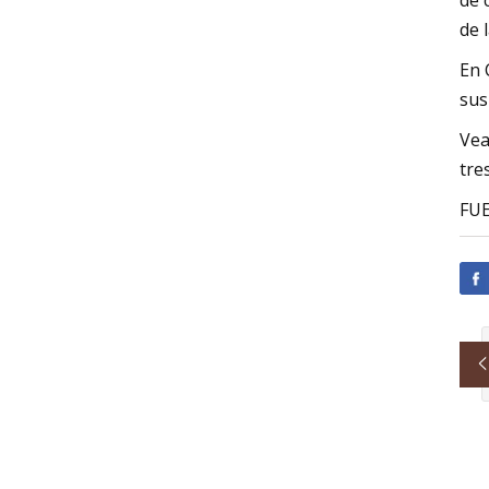
de 
de 
En 
sus
Vea
tre
FU