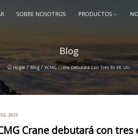
AR
SOBRE NOSOTROS
PRODUCTOS
NO
Blog
/
/
Hogar
Blog
XCMG Crane Debutará Con Tres En EE. UU.
 02, 2023
CMG Crane debutará con tres 