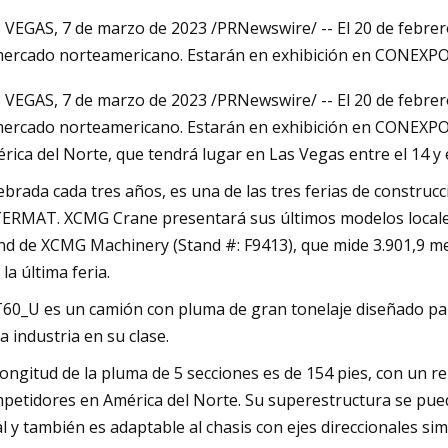
 VEGAS, 7 de marzo de 2023 /PRNewswire/ -- El 20 de febre
mercado norteamericano. Estarán en exhibición en CONEXP
 17, 2023
 VEGAS, 7 de marzo de 2023 /PRNewswire/ -- El 20 de febre
jer
mercado norteamericano. Estarán en exhibición en CONEXPO
rica del Norte, que tendrá lugar en Las Vegas entre el 14 y 
ebrada cada tres años, es una de las tres ferias de constr
ERMAT. XCMG Crane presentará sus últimos modelos locale
nd de XCMG Machinery (Stand #: F9413), que mide 3.901,9 
 la última feria.
60_U es un camión con pluma de gran tonelaje diseñado par
la industria en su clase.
longitud de la pluma de 5 secciones es de 154 pies, con un re
petidores en América del Norte. Su superestructura se pue
al y también es adaptable al chasis con ejes direccionales sim