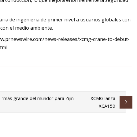
n la conducción, lo que mejora enormemente la seguridad
 de ingeniería de primer nivel a usuarios globales con
 con el medio ambiente.
/www.prnewswire.com/news-releases/xcmg-crane-to-debut-
tml
"más grande del mundo" para Zijin
XCMG lanza
XCA150