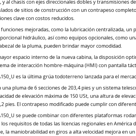
, y al chasis con ejes direccionales dobles y transmisiones d
slados de sitios de construcción con un contrapeso completo
iones clave con costos reducidos.
 funciones mejoradas, como la lubricación centralizada, un 
porcional hidráulico, así como equipos opcionales, como un
cabezal de la pluma, pueden brindar mayor comodidad.
mayor espacio interno de la nueva cabina, la disposición opt
tema de interacción hombre-máquina (HMI) con pantalla táctil
150_U es la última grúa todoterreno lanzada para el merca
 una pluma de 6 secciones de 203,4 pies y un sistema telesc
acidad de elevación máxima de 150 USt, una altura de eleva
,2 pies. El contrapeso modificado puede cumplir con diferent
150_U se puede combinar con diferentes plataformas rodantes
 los requisitos de todas las licencias regionales en Améric
ie, la maniobrabilidad en giros a alta velocidad mejora en 