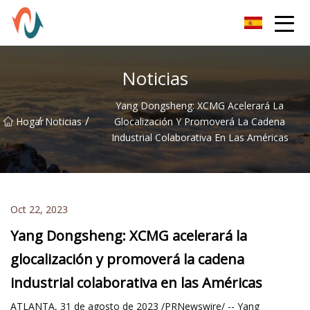
Piezas Co., Ltd de XCMG
Noticias
Yang Dongsheng: XCMG Acelerará La
/
/
Hogar
Noticias
Glocalización Y Promoverá La Cadena
Industrial Colaborativa En Las Américas
Oct 22, 2023
Yang Dongsheng: XCMG acelerará la
glocalización y promoverá la cadena
industrial colaborativa en las Américas
ATLANTA, 31 de agosto de 2023 /PRNewswire/ -- Yang