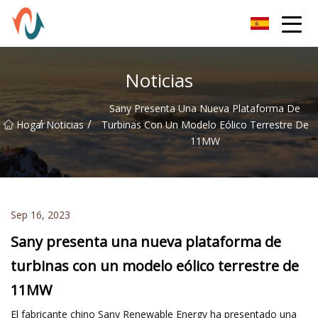
Piezas Co., Ltd de XCMG
Noticias
Sany Presenta Una Nueva Plataforma De
/
/
Hogar
Noticias
Turbinas Con Un Modelo Eólico Terrestre De
11MW
Sep 16, 2023
Sany presenta una nueva plataforma de
turbinas con un modelo eólico terrestre de
11MW
El fabricante chino Sany Renewable Energy ha presentado una