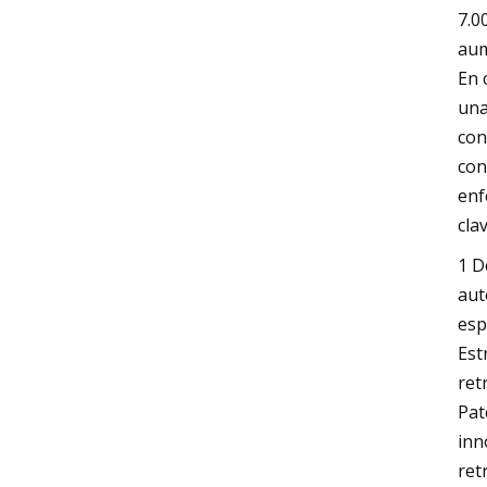
7.0
aum
En 
una
con
con
enf
cla
1 D
aut
esp
Est
ret
Pat
inn
ret