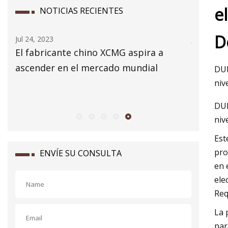
e
NOTICIAS RECIENTES
D
Jul 24, 2023
Jul 16, 202
El fabricante chino XCMG aspira a
Los cond
ascender en el mercado mundial
compart
DUB
aprendid
niv
DUB
niv
Est
pro
ENVÍE SU CONSULTA
en 
ele
Req
La 
par