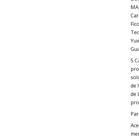
MAN
Car
Fic
Tec
Yux
Gua
5 C
pro
sol
de 
de 
pro
Par
Ace
mer