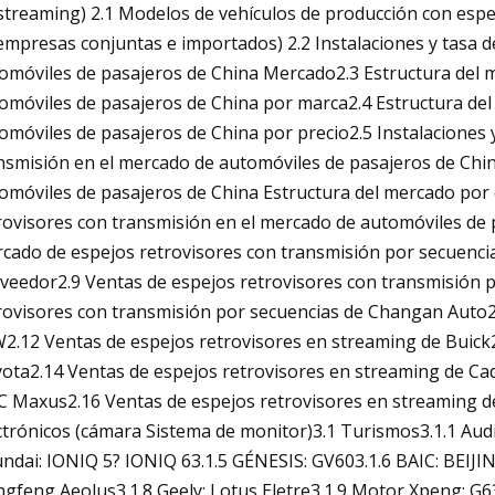
streaming) 2.1 Modelos de vehículos de producción con es
empresas conjuntas e importados) 2.2 Instalaciones y tasa d
omóviles de pasajeros de China Mercado2.3 Estructura del 
omóviles de pasajeros de China por marca2.4 Estructura del
omóviles de pasajeros de China por precio2.5 Instalaciones y
nsmisión en el mercado de automóviles de pasajeros de Chin
omóviles de pasajeros de China Estructura del mercado por c
rovisores con transmisión en el mercado de automóviles de p
cado de espejos retrovisores con transmisión por secuenci
veedor2.9 Ventas de espejos retrovisores con transmisión 
rovisores con transmisión por secuencias de Changan Auto2
2.12 Ventas de espejos retrovisores en streaming de Buick2
ota2.14 Ventas de espejos retrovisores en streaming de Cad
C Maxus2.16 Ventas de espejos retrovisores en streaming d
ctrónicos (cámara Sistema de monitor)3.1 Turismos3.1.1 Audi
ndai: IONIQ 5? IONIQ 63.1.5 GÉNESIS: GV603.1.6 BAIC: BEIJ
gfeng Aeolus3.1.8 Geely: Lotus Eletre3.1.9 Motor Xpeng: G6